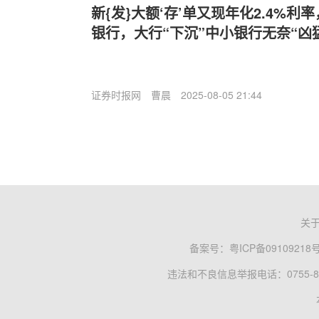
新{发}大额‘存’单又现年化2.4%
银行，大行“下沉”中小银行无奈“凶
证券时报网
曹晨
2025-08-05 21:44
关
备案号：
粤ICP备09109218
违法和不良信息举报电话：0755-83