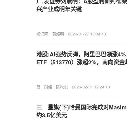
广,发证券刘晨明：A股盈利研判框
兴产业成明年关键
知识网
黄耀明
2026-01-27 13:34:13
港股:AI强势反弹，阿里巴巴领涨4
ETF（513770）涨超2%，南向资金
第一财经
陈秋实
2026-02-01 12:24:13
三—星旗{下}哈曼国际完成对Masi
约3.5亿美元