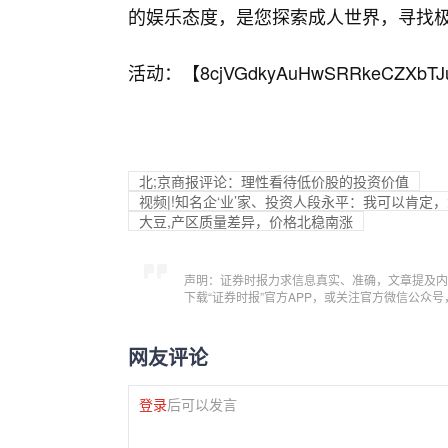
的娱乐态度，是您探索成人世界，寻找
活动：【
8cjVGdkyAuHwSRRkeCZXbTJ
北;京商报评论：理性看待低价股的投资价值
视频|!知名企‘业’家、投资人段永平：我可以肯定
大豆,产区质量差异，价格北稳南涨
声明：证券时报力求信息真实、准确，文章提及内
下载“证券时报”官方APP，或关注官方微信公众
网友评论
登录
后可以发言