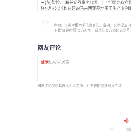
三{花}智控.：聘任证券事务代表
4‘1’家券商推
联化科技计?划在建的马来西亚基地用于生产专利
声明：证券时报力求信息真实、准确，文章提及内
下载“证券时报”官方APP，或关注官方微信公众
网友评论
登录
后可以发言
网友评论仅供其表达个人看法，并不表明证券时报立场