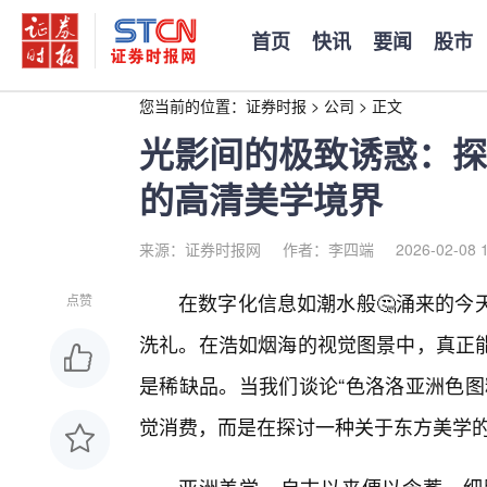
首页
快讯
要闻
股市
您当前的位置：
证券时报
>
公司
>
正文
光影间的极致诱惑：探
的高清美学境界
来源：证券时报网
作者：李四端
2026-02-08 
在数字化信息如潮水般🤔涌来的今
点赞
洗礼。在浩如烟海的视觉图景中，真正
是稀缺品。当我们谈论“色洛洛亚洲色图
觉消费，而是在探讨一种关于东方美学