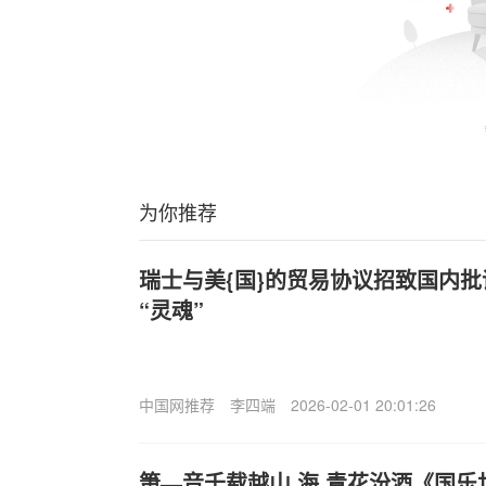
为你推荐
瑞士与美{国}的贸易协议招致国内批
“灵魂”
中国网推荐
李四端
2026-02-01 20:01:26
箫—音千载越山.海 青花汾酒《国